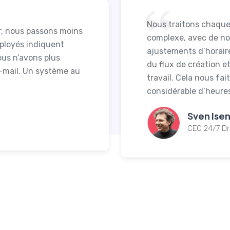
Nous traitons chaque 
r, nous passons moins
complexe, avec de n
mployés indiquent
ajustements d’horair
ous n’avons plus
du flux de création e
e-mail. Un système au
travail. Cela nous fa
considérable d’heures
Sven Ise
CEO 24/7 Dr