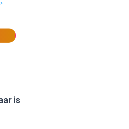
 >
ar is