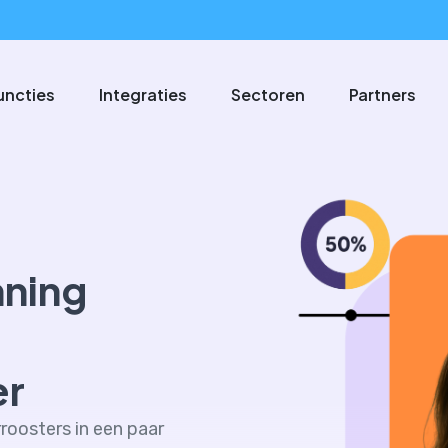
uncties
Integraties
Sectoren
Partners
nning
er
roosters in een paar