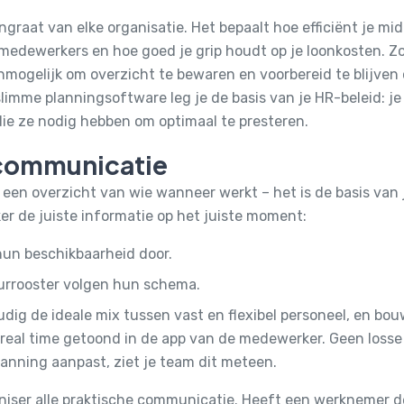
graat van elke organisatie. Het bepaalt hoe efficiënt je m
medewerkers en hoe goed je grip houdt op je loonkosten. Zo
onmogelijk om overzicht te bewaren en voorbereid te blijve
imme planningsoftware leg je de basis van je HR-beleid: je
die ze nodig hebben om optimaal te presteren.
 communicatie
 een overzicht van wie wanneer werkt – het is de basis van 
er de juiste informatie op het juiste moment:
un beschikbaarheid door.
rrooster volgen hun schema.
ig de ideale mix tussen vast en flexibel personeel, en bouw 
n real time getoond in de app van de medewerker. Geen los
lanning aanpast, ziet je team dit meteen.
iser alle praktische communicatie. Heeft een werknemer de 