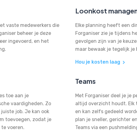
Loonkost manage
 met vaste medewerkers die
Elke planning heeft een di
ganiser beheer je deze
Forganiser zie je tijdens 
keer ingevoerd, en het
gevolgen zijn van je keuzes
ing.
maar bewaak je tegelijk je
Hou je kosten laag
Teams
es toe aan je
Met Forganiser deel je je 
ische vaardigheden. Zo
altijd overzicht houdt. El
 juiste job. Je kan ook
en kan zelfs gedeeld word
um toevoegen, zodat je
plan je sneller, gerichter e
 te voeren.
Teams via een pushmelding