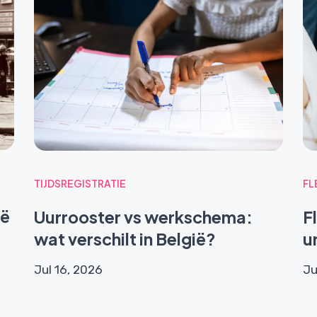
TIJDSREGISTRATIE
FL
ië
Uurrooster vs werkschema:
F
wat verschilt in België?
u
Jul 16, 2026
Ju