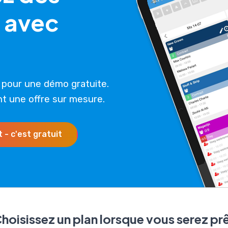
i avec
s pour une démo gratuite.
 une offre sur mesure.
- c'est gratuit
hoisissez un plan lorsque vous serez pr