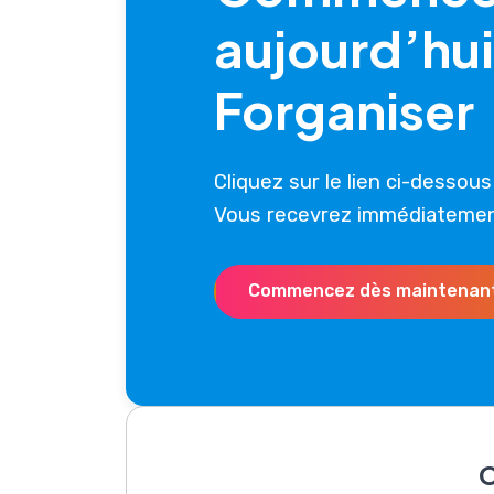
aujourd’hu
Forganiser
Cliquez sur le lien ci-dessou
Vous recevrez immédiatement
Commencez dès maintenant 
C