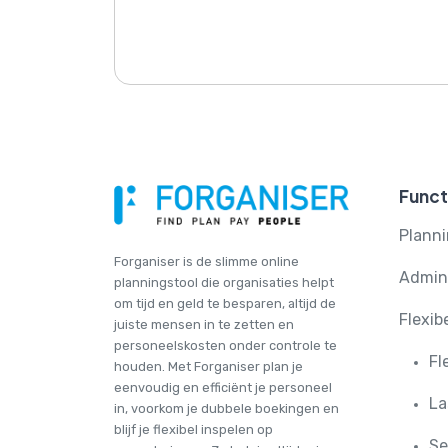
Funct
Plann
Forganiser is de slimme online
Admini
plannings­tool die organisaties helpt
om tijd en geld te besparen, altijd de
Flexib
juiste mensen in te zetten en
personeelskosten onder controle te
Fl
houden. Met Forganiser plan je
eenvoudig en efficiënt je personeel
La
in, voorkom je dubbele boekingen en
blijf je flexibel inspelen op
Se