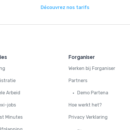
Découvrez nos tarifs
ies
Forganiser
ing
Werken bij Forganiser
stratie
Partners
ele Arbeid
Demo Partena
exi-jobs
Hoe werkt het?
st Minutes
Privacy Verklaring
lfplanning