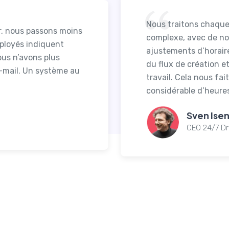
Nous traitons chaque 
r, nous passons moins
complexe, avec de n
mployés indiquent
ajustements d’horair
ous n’avons plus
du flux de création e
e-mail. Un système au
travail. Cela nous fa
considérable d’heures
Sven Ise
CEO 24/7 Dr