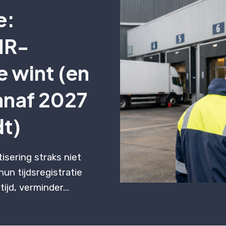
e:
HR-
e wint (en
anaf 2027
dt)
sering straks niet
hun tijdsregistratie
ijd, verminder...