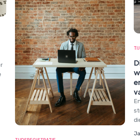
TI
D
r
w
e
e
v
En
st
di
Ja
TIJDSREGISTRATIE