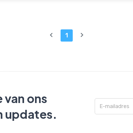
1
e van ons
n updates.