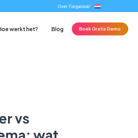
Over Forganiser
Hoe werkt het?
Blog
Boek Gratis Demo
er vs
ema: wat